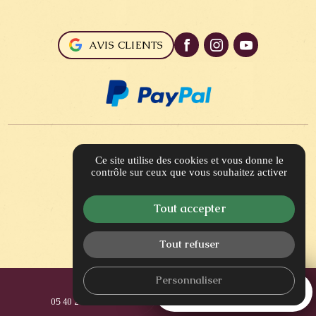
AVIS CLIENTS
Ce site utilise des cookies et vous donne le
contrôle sur ceux que vous souhaitez activer
Tout accepter
Tout refuser
Personnaliser
call
mail
PRENDRE RENDEZ-VOUS
05 40 25 03 99